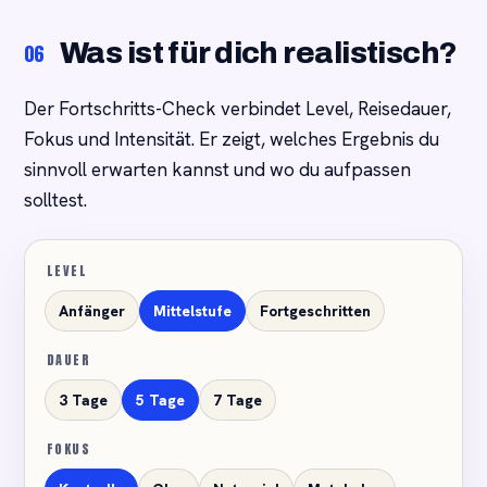
Was ist für dich realistisch?
06
Der Fortschritts-Check verbindet Level, Reisedauer,
Fokus und Intensität. Er zeigt, welches Ergebnis du
sinnvoll erwarten kannst und wo du aufpassen
solltest.
LEVEL
Anfänger
Mittelstufe
Fortgeschritten
DAUER
3 Tage
5 Tage
7 Tage
FOKUS