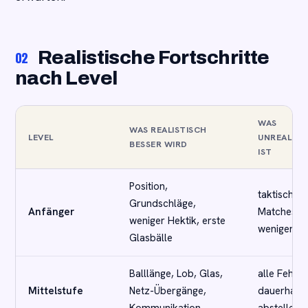
Realistische Fortschritte
02
nach Level
WAS
WAS REALISTISCH
LEVEL
UNREALIST
BESSER WIRD
IST
Position,
taktisch re
Grundschläge,
Anfänger
Matches n
weniger Hektik, erste
wenigen T
Glasbälle
Balllänge, Lob, Glas,
alle Fehler
Mittelstufe
Netz-Übergänge,
dauerhaft