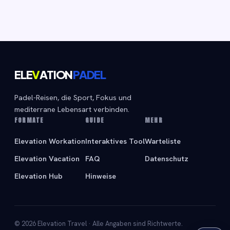
ELE
V
ATION
PADEL
Padel-Reisen, die Sport, Fokus und
mediterrane Lebensart verbinden.
FORMATE
GUIDE
MEHR
Elevation Workation
Interaktives Tool
Warteliste
Elevation Vacation
FAQ
Datenschutz
Elevation Hub
Hinweise
© 2026 Elevation Travel · Alle Angaben sind Richtwerte.