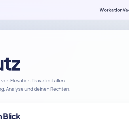
Workation
Va
tz
von Elevation Travel mit allen
ng, Analyse und deinen Rechten.
 Blick