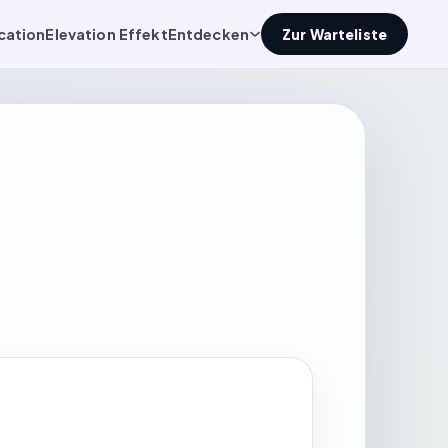
cation
Elevation Effekt
Entdecken
Zur Warteliste