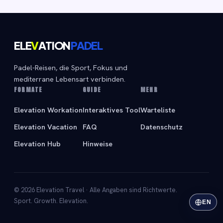
ELE
V
ATION
PADEL
Padel-Reisen, die Sport, Fokus und
mediterrane Lebensart verbinden.
FORMATE
GUIDE
MEHR
Elevation Workation
Interaktives Tool
Warteliste
Elevation Vacation
FAQ
Datenschutz
Elevation Hub
Hinweise
© 2026 Elevation Travel · Alle Angaben sind Richtwerte.
Sport. Growth. Elevation.
EN