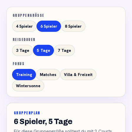
GRUPPENGRÖSSE
4 Spieler
6 Spieler
8 Spieler
REISEDAUER
3 Tage
5 Tage
7 Tage
FOKUS
Training
Matches
Villa & Freizeit
Wintersonne
GRUPPENPLAN
6 Spieler, 5 Tage
Für diese Gruppengröße solltest du mit 2 Courts