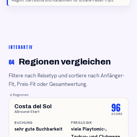
Region: Barcelona und Katalonien für urbane Padel-Trips.
INTERAKTIV
Regionen vergleichen
04
Filtere nach Reisetyp und sortiere nach Anfänger-
Fit, Preis-Fit oder Gesamtwertung.
6 Regionen
96
Costa del Sol
Allround-Start
SCORE
BUCHUNG
PREISLOGIK
sehr gute Buchbarkeit
viele Playtomic-,
Taykus- und Clubwege