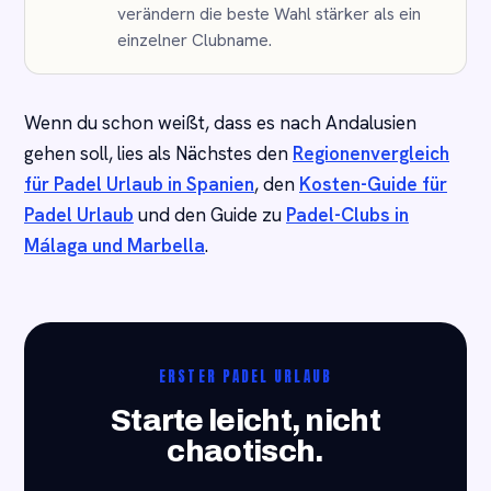
verändern die beste Wahl stärker als ein
einzelner Clubname.
Wenn du schon weißt, dass es nach Andalusien
gehen soll, lies als Nächstes den
Regionenvergleich
für Padel Urlaub in Spanien
, den
Kosten-Guide für
Padel Urlaub
und den Guide zu
Padel-Clubs in
Málaga und Marbella
.
ERSTER PADEL URLAUB
Starte leicht, nicht
chaotisch.