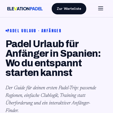
ELE
V
ATION
PADEL
Zur Warteliste
PADEL URLAUB · ANFÄNGER
Padel Urlaub für
Anfänger in Spanien:
Wo du entspannt
starten kannst
Der Guide für deinen ersten Padel-Trip: passende
Regionen, einfache Clublogik, Training statt
Überforderung und ein interaktiver Anfänger-
Finder.