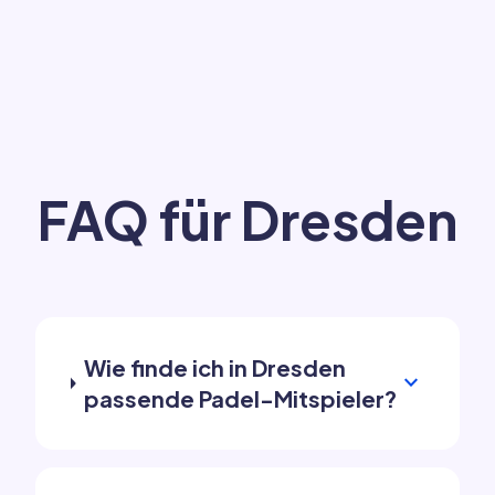
FAQ für Dresden
Wie finde ich in Dresden
expand_more
passende Padel-Mitspieler?