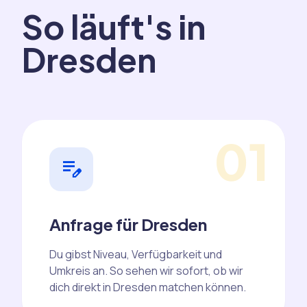
So läuft's in
Dresden
01
edit_note
Anfrage für Dresden
Du gibst Niveau, Verfügbarkeit und
Umkreis an. So sehen wir sofort, ob wir
dich direkt in Dresden matchen können.