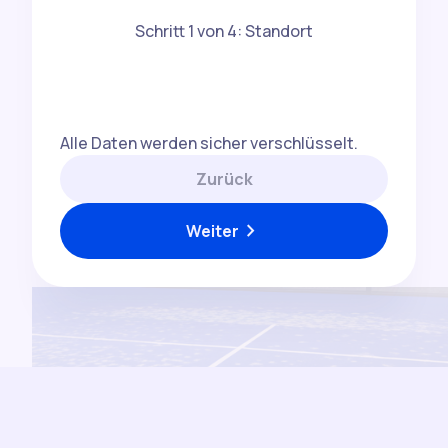
Schritt 1 von 4: Standort
Alle Daten werden sicher verschlüsselt.
Zurück
chevron_right
Weiter