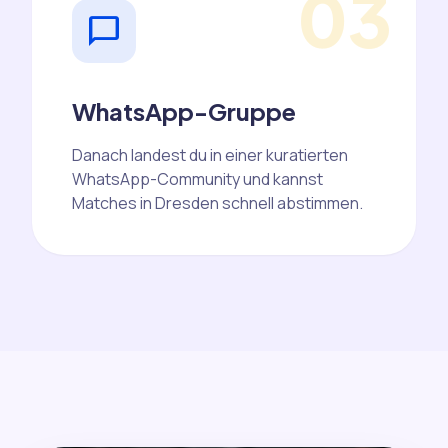
03
chat_bubble
WhatsApp-Gruppe
Danach landest du in einer kuratierten
WhatsApp-Community und kannst
Matches in Dresden schnell abstimmen.