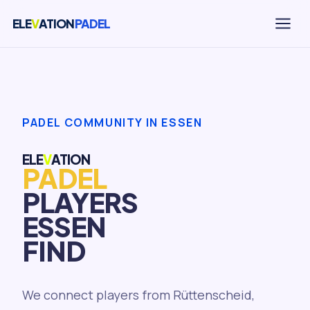
ELE
V
ATION
PADEL
PADEL COMMUNITY IN ESSEN
ELE
V
ATION
PADEL
PLAYERS
ESSEN
FIND
We connect players from Rüttenscheid,