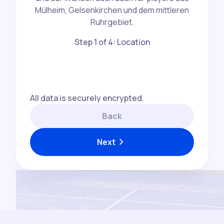
Mülheim, Gelsenkirchen und dem mittleren
Ruhrgebiet.
Step 1 of 4: Location
All data is securely encrypted.
Back
chevron_right
Next