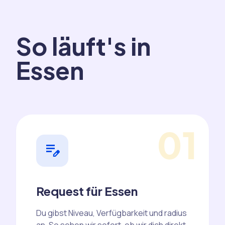
So läuft's in
Essen
01
edit_note
Request für Essen
Du gibst Niveau, Verfügbarkeit und radius