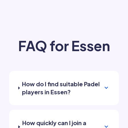
FAQ for Essen
How do I find suitable Padel
expand_more
players in Essen?
How quickly can I join a
expand_more