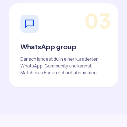
03
chat_bubble
WhatsApp group
Danach landest du in einer kuratierten
WhatsApp-Community und kannst
Matches in Essen schnell abstimmen.