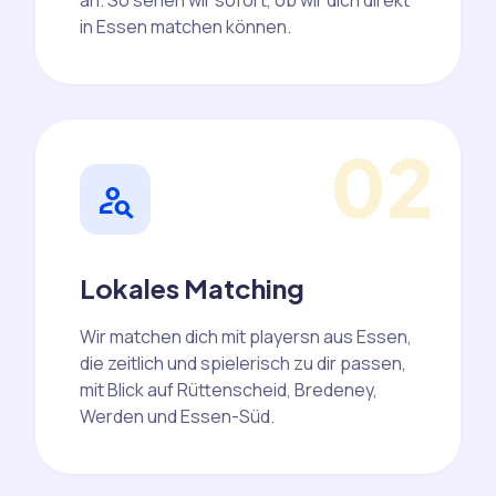
an. So sehen wir sofort, ob wir dich direkt
in Essen matchen können.
02
person_search
Lokales Matching
Wir matchen dich mit playersn aus Essen,
die zeitlich und spielerisch zu dir passen,
mit Blick auf Rüttenscheid, Bredeney,
Werden und Essen-Süd.