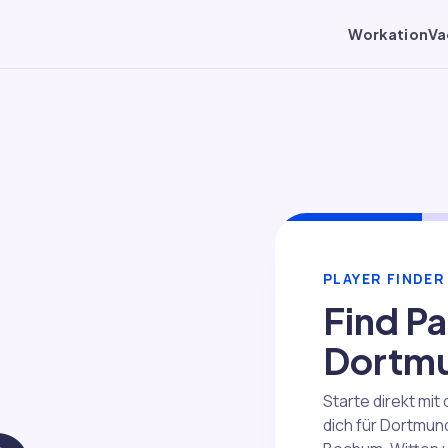
Workation
Va
PLAYER FINDE
Find Pa
Dortm
Starte direkt mi
dich für Dortmun