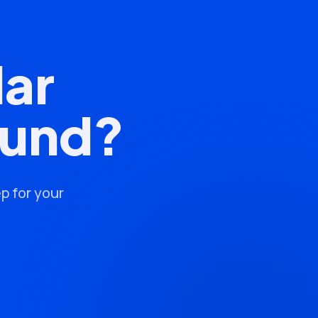
lar
mund?
p for your