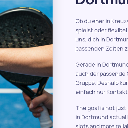
Ob du eher in Kreuz
spielst oder flexibe
uns, dich in Dortmu
passenden Zeiten 
Gerade in Dortmund
auch der passende Or
Gruppe. Deshalb kur
einfach nur Kontak
The goal is not jus
in Dortmund actually
slots and more reliab