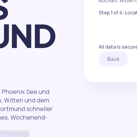
S
Bochum, Witten u
Step 1 of 4: Loca
UND
All data is secu
Back
, Phoenix See und
m, Witten und dem
 Dortmund schneller
ches, Wochenend-