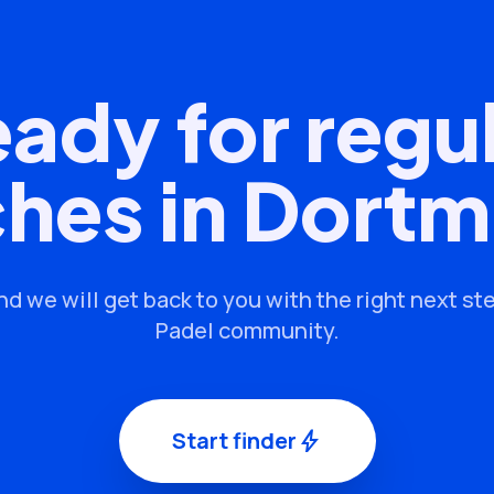
ady for regu
hes in Dort
nd we will get back to you with the right next ste
Padel community.
Start finder
bolt