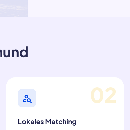
tmund
02
person_search
Lokales Matching