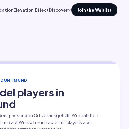
cation
Elevation Effect
Discover
Join the Waitlist
R DORTMUND
del players in
und
t dem passenden Ort vorausgefüllt. Wir matchen
d und auf Wunsch auch auch für players aus