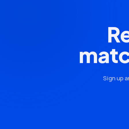
Re
matc
Sign up a