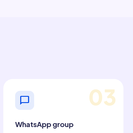
03
chat_bubble
WhatsApp group