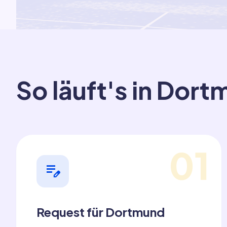
So läuft's in Dor
01
edit_note
Request für Dortmund