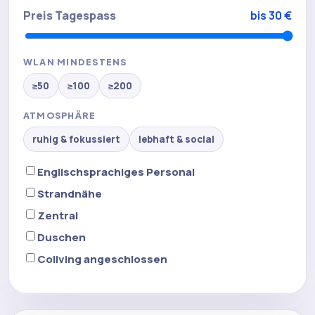
Preis Tagespass
bis 30 €
WLAN MINDESTENS
≥50
≥100
≥200
ATMOSPHÄRE
ruhig & fokussiert
lebhaft & social
Englischsprachiges Personal
Strandnähe
Zentral
Duschen
Coliving angeschlossen