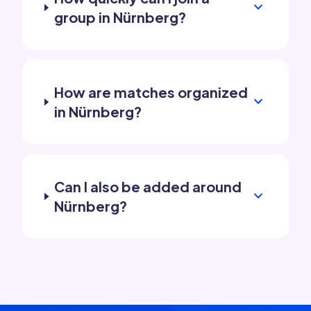
expand_more
group in Nürnberg?
How are matches organized
expand_more
in Nürnberg?
Can I also be added around
expand_more
Nürnberg?