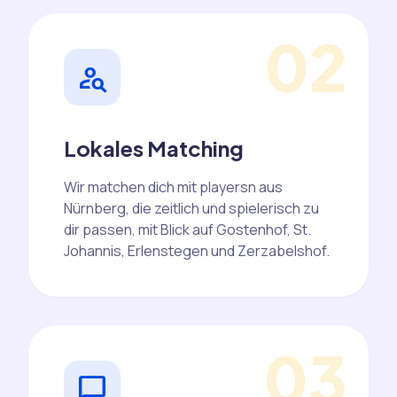
02
person_search
Lokales Matching
Wir matchen dich mit playersn aus
Nürnberg, die zeitlich und spielerisch zu
dir passen, mit Blick auf Gostenhof, St.
Johannis, Erlenstegen und Zerzabelshof.
03
chat_bubble