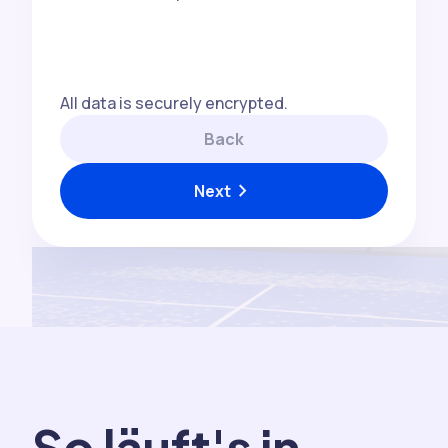
All data is securely encrypted.
Back
chevron_right
Next
So läuft's in