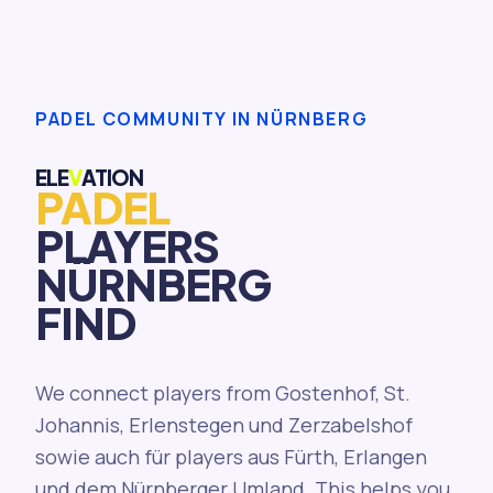
PADEL COMMUNITY IN NÜRNBERG
ELE
V
ATION
PADEL
PLAYERS
NÜRNBERG
FIND
We connect players from Gostenhof, St.
Johannis, Erlenstegen und Zerzabelshof
sowie auch für players aus Fürth, Erlangen
und dem Nürnberger Umland. This helps you