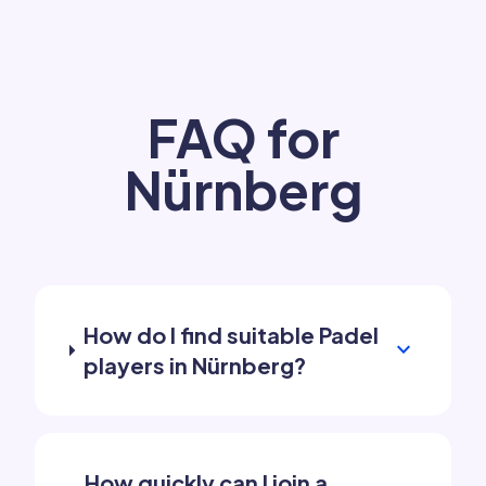
FAQ for
Nürnberg
How do I find suitable Padel
expand_more
players in Nürnberg?
How quickly can I join a