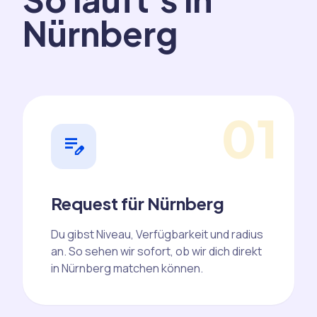
Nürnberg
01
edit_note
Request für Nürnberg
Du gibst Niveau, Verfügbarkeit und radius
an. So sehen wir sofort, ob wir dich direkt
in Nürnberg matchen können.