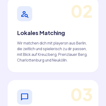
02
person_search
Lokales Matching
Wir matchen dich mit playersn aus Berlin,
die zeitlich und spielerisch zu dir passen,
mit Blick auf Kreuzberg, Prenzlauer Berg,
Charlottenburg und Neukölln.
03
chat_bubble