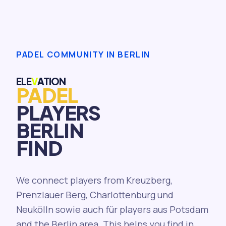
PADEL COMMUNITY IN BERLIN
ELE
V
ATION
PADEL
PLAYERS
BERLIN
FIND
We connect players from Kreuzberg,
Prenzlauer Berg, Charlottenburg und
Neukölln sowie auch für players aus Potsdam
and the Berlin area. This helps you find in