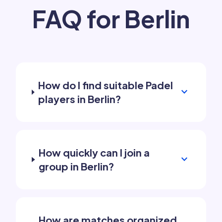
FAQ for Berlin
How do I find suitable Padel
expand_more
players in Berlin?
How quickly can I join a
expand_more
group in Berlin?
How are matches organized