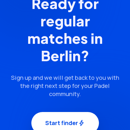
Ready for
regular
matches in
Berlin?
Sign up and we will get back to you with
the right next step for your Padel
community.
Start finder
bolt