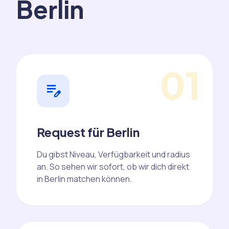
Berlin
01
edit_note
Request für Berlin
Du gibst Niveau, Verfügbarkeit und radius
an. So sehen wir sofort, ob wir dich direkt
in Berlin matchen können.