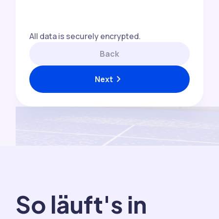
All data is securely encrypted.
Back
chevron_right
Next
So läuft's in